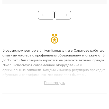
В сервисном центре srt.nikon-fixmaster.ru в Саратове работают
опытные мастера с профильным образованием и стажем от 5
до 12 лет. Они специализируются на ремонте техники бренда
Nikon, используют современное оборудование и
оригинальные запчасти. Каждый инженер регулярно проходит
обучение и сертификацию, что позволяет быстро и
точноdiagnostikировать поломки и восстанавливать технику с
Развернуть
сохранением гарантии до 3 лет. Наши мастера решают
сложные случаи: от замены матриц и материнских плат до
ремонта после залития и восстановления данных. Благодаря
высокой квалификации и ответственному подходу клиенты
получают быстрый, качественный ремонт и понятные
объяснения по результатам диагностики.