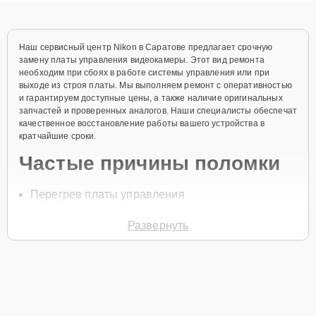
Наш сервисный центр Nikon в Саратове предлагает срочную
замену платы управления видеокамеры. Этот вид ремонта
необходим при сбоях в работе системы управления или при
выходе из строя платы. Мы выполняем ремонт с оперативностью
и гарантируем доступные цены, а также наличие оригинальных
запчастей и проверенных аналогов. Наши специалисты обеспечат
качественное восстановление работы вашего устройства в
кратчайшие сроки.
Частые причины поломки
Перегрев платы управления
Механические повреждения
Развернуть
Влияние влаги или пыли
Износ компонентов из-за длительного
использования
Перепады напряжения
Для начала ремонта нужно позвонить по телефону +7 (845) 247-