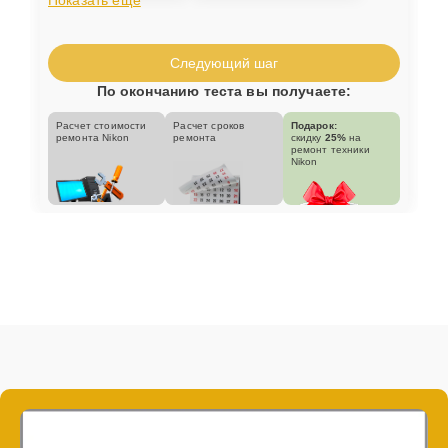
Следующий шаг
По окончанию теста вы получаете:
Расчет стоимости
Расчет сроков
Подарок:
ремонта Nikon
ремонта
скидку
25%
на
ремонт техники
Nikon