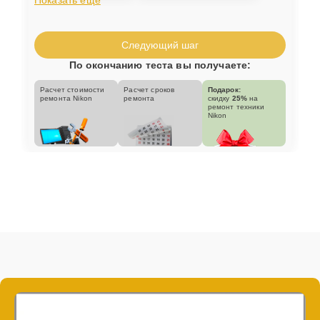
Следующий шаг
По окончанию теста вы получаете:
Расчет стоимости
Расчет сроков
Подарок:
ремонта Nikon
ремонта
скидку
25%
на
ремонт техники
Nikon