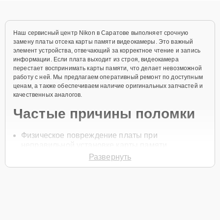
Наш сервисный центр Nikon в Саратове выполняет срочную
замену платы отсека карты памяти видеокамеры. Это важный
элемент устройства, отвечающий за корректное чтение и запись
информации. Если плата выходит из строя, видеокамера
перестает воспринимать карты памяти, что делает невозможной
работу с ней. Мы предлагаем оперативный ремонт по доступным
ценам, а также обеспечиваем наличие оригинальных запчастей и
качественных аналогов.
Частые причины поломки
Физическое повреждение платы при
неправильной установке карты памяти
Развернуть
Износ контактов платы
Перепады напряжения
Попадание пыли и влаги в отсек карты памяти
Неправильная эксплуатация устройства
Для начала ремонта нужно позвонить по телефону +7 (845) 247-