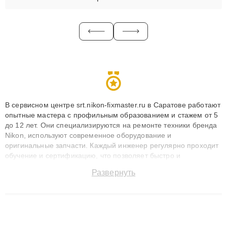
В сервисном центре srt.nikon-fixmaster.ru в Саратове работают
опытные мастера с профильным образованием и стажем от 5
до 12 лет. Они специализируются на ремонте техники бренда
Nikon, используют современное оборудование и
оригинальные запчасти. Каждый инженер регулярно проходит
обучение и сертификацию, что позволяет быстро и
точноdiagnostikировать поломки и восстанавливать технику с
Развернуть
сохранением гарантии до 3 лет. Наши мастера решают
сложные случаи: от замены матриц и материнских плат до
ремонта после залития и восстановления данных. Благодаря
высокой квалификации и ответственному подходу клиенты
получают быстрый, качественный ремонт и понятные
объяснения по результатам диагностики.