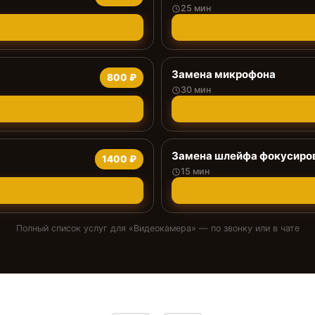
25 мин
Замена микрофона
800 ₽
30 мин
Замена шлейфа фокусиро
1400 ₽
15 мин
Полный список услуг для «
Видеокамера
» — по звонку или в чате