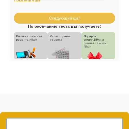
Следующий шаг
По окончанию теста вы получаете:
Расчет стоимости
Расчет сроков
Подарок:
ремонта Nikon
ремонта
скидку
25%
на
ремонт техники
Nikon