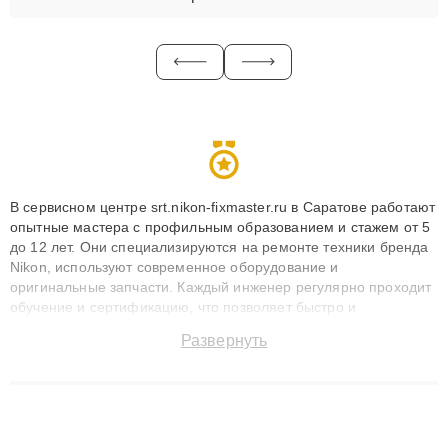
В сервисном центре srt.nikon-fixmaster.ru в Саратове работают
опытные мастера с профильным образованием и стажем от 5
до 12 лет. Они специализируются на ремонте техники бренда
Nikon, используют современное оборудование и
оригинальные запчасти. Каждый инженер регулярно проходит
обучение и сертификацию, что позволяет быстро и
точноdiagnostikировать поломки и восстанавливать технику с
Развернуть
сохранением гарантии до 3 лет. Наши мастера решают
сложные случаи: от замены матриц и материнских плат до
ремонта после залития и восстановления данных. Благодаря
высокой квалификации и ответственному подходу клиенты
получают быстрый, качественный ремонт и понятные
объяснения по результатам диагностики.