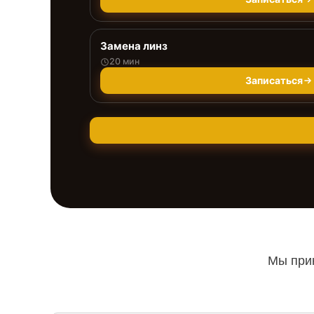
Замена линз
20 мин
Записаться
Мы прин