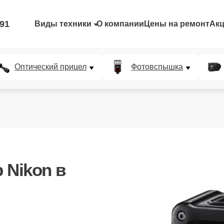
-91
Виды техники
О компании
Цены на ремонт
Ак
Оптический прицел
Фотовспышка
 Nikon
в