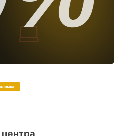
поломка
 центра