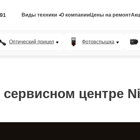
-91
Виды техники
О компании
Цены на ремонт
Ак
Оптический прицел
Фотовспышка
 сервисном центре N