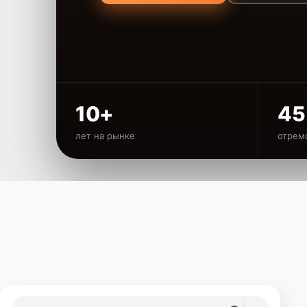
10+
45
лет на рынке
отрем