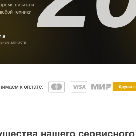
 время визита и
любой техники
4.9
ьные запчасти
имаем к оплате:
Другая 
щества нашего сервисного