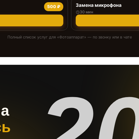
Замена микрофона
500 ₽
30 мин
Полный список услуг для «
Фотоаппарат
» — по звонку или в чате
2
на
сь