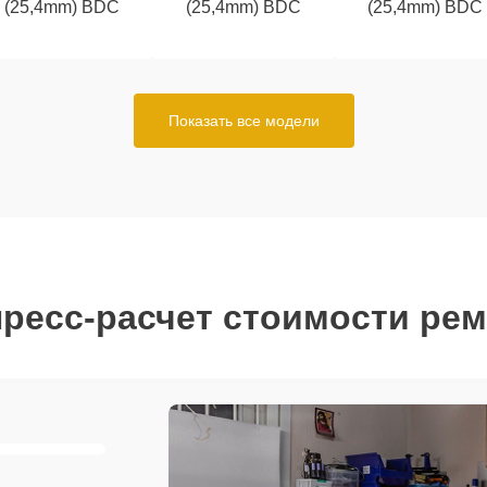
(25,4mm) BDC
(25,4mm) BDC
(25,4mm) BDC
Показать все модели
ресс-расчет стоимости ре