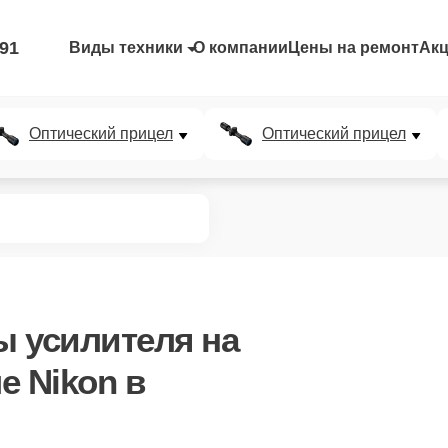
-91
Виды техники
О компании
Цены на ремонт
Ак
Оптический прицел
Оптический прицел
ы усилителя
на
е Nikon в