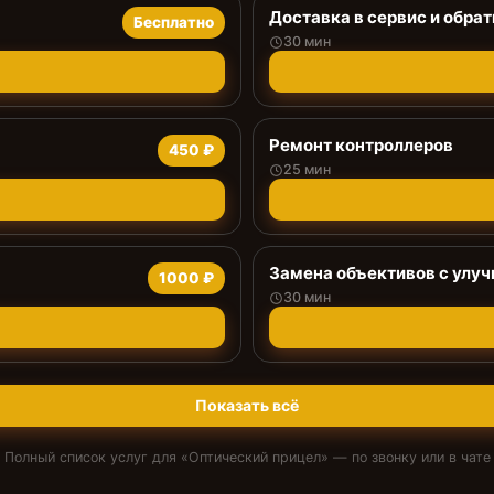
Доставка в сервис и обрат
Бесплатно
30 мин
Ремонт контроллеров
450 ₽
25 мин
Замена объективов с улу
1000 ₽
30 мин
Показать всё
Полный список услуг для «
Оптический прицел
» — по звонку или в чате