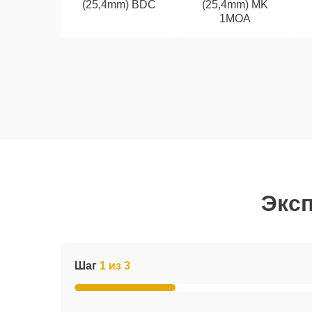
(25,4mm) BDC
(25,4mm) MK
1MOA
Эксп
Шаг
1 из 3