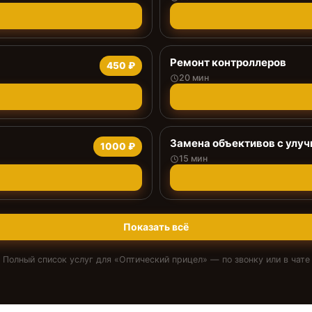
Ремонт контроллеров
450 ₽
20 мин
Замена объективов с улу
1000 ₽
15 мин
Показать всё
Полный список услуг для «
Оптический прицел
» — по звонку или в чате