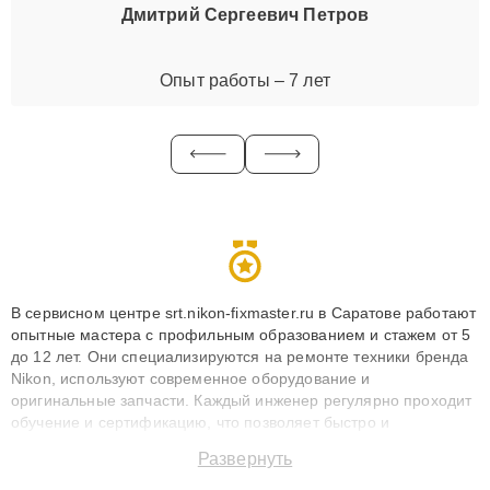
Дмитрий Сергеевич Петров
Опыт работы – 7 лет
В сервисном центре srt.nikon-fixmaster.ru в Саратове работают
опытные мастера с профильным образованием и стажем от 5
до 12 лет. Они специализируются на ремонте техники бренда
Nikon, используют современное оборудование и
оригинальные запчасти. Каждый инженер регулярно проходит
обучение и сертификацию, что позволяет быстро и
точноdiagnostikировать поломки и восстанавливать технику с
Развернуть
сохранением гарантии до 3 лет. Наши мастера решают
сложные случаи: от замены матриц и материнских плат до