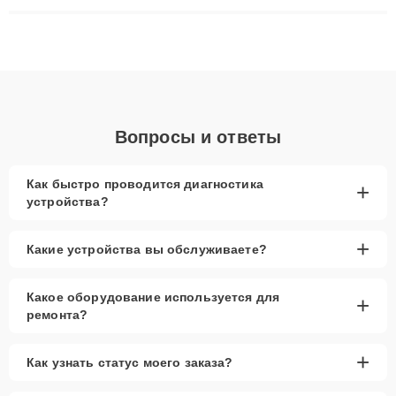
ремонта после залития и восстановления данных. Благодаря
высокой квалификации и ответственному подходу клиенты
получают быстрый, качественный ремонт и понятные
объяснения по результатам диагностики.
Вопросы и ответы
Как быстро проводится диагностика
+
устройства?
+
Какие устройства вы обслуживаете?
Какое оборудование используется для
+
ремонта?
+
Как узнать статус моего заказа?