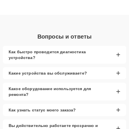
высокой квалификации и ответственному подходу клиенты
получают быстрый, качественный ремонт и понятные
объяснения по результатам диагностики.
Вопросы и ответы
Как быстро проводится диагностика
+
устройства?
+
Какие устройства вы обслуживаете?
Какое оборудование используется для
+
ремонта?
+
Как узнать статус моего заказа?
Вы действительно работаете прозрачно и
+