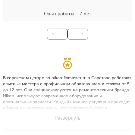
Опыт работы – 7 лет
В сервисном центре srt.nikon-fixmaster.ru в Саратове работают
опытные мастера с профильным образованием и стажем от 5
до 12 лет. Они специализируются на ремонте техники бренда
Nikon, используют современное оборудование и
оригинальные запчасти. Каждый инженер регулярно проходит
обучение и сертификацию, что позволяет быстро и
точноdiagnostikировать поломки и восстанавливать технику с
Развернуть
сохранением гарантии до 3 лет. Наши мастера решают
сложные случаи: от замены матриц и материнских плат до
ремонта после залития и восстановления данных. Благодаря