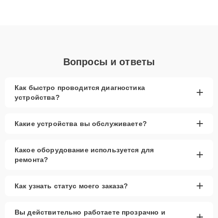
высокой квалификации и ответственному подходу клиенты
получают быстрый, качественный ремонт и понятные
объяснения по результатам диагностики.
Вопросы и ответы
Как быстро проводится диагностика
+
устройства?
+
Какие устройства вы обслуживаете?
Какое оборудование используется для
+
ремонта?
+
Как узнать статус моего заказа?
Вы действительно работаете прозрачно и
+