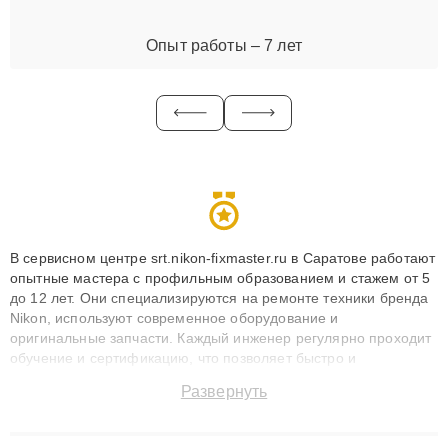
Опыт работы – 7 лет
В сервисном центре srt.nikon-fixmaster.ru в Саратове работают
опытные мастера с профильным образованием и стажем от 5
до 12 лет. Они специализируются на ремонте техники бренда
Nikon, используют современное оборудование и
оригинальные запчасти. Каждый инженер регулярно проходит
обучение и сертификацию, что позволяет быстро и
точноdiagnostikировать поломки и восстанавливать технику с
Развернуть
сохранением гарантии до 3 лет. Наши мастера решают
сложные случаи: от замены матриц и материнских плат до
ремонта после залития и восстановления данных. Благодаря