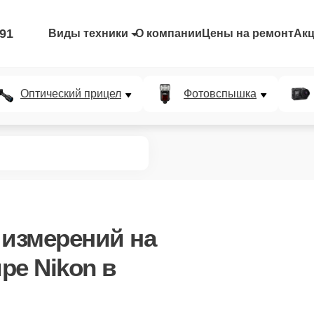
-91
Виды техники
О компании
Цены на ремонт
Ак
Оптический прицел
Фотовспышка
 измерений
на
ре Nikon в