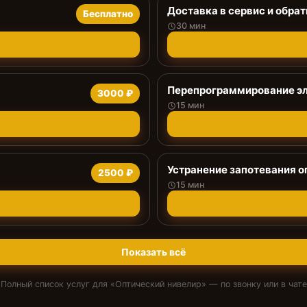
Доставка в сервис и обрат
Бесплатно
30 мин
Перепрограммирование эл
3000 ₽
15 мин
Устранение запотевания о
2500 ₽
15 мин
Показать всё
Полный список услуг для «
Оптический нивелир
» — по звонку или в чате