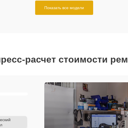
Показать все модели
ресс-расчет стоимости ре
еский
л