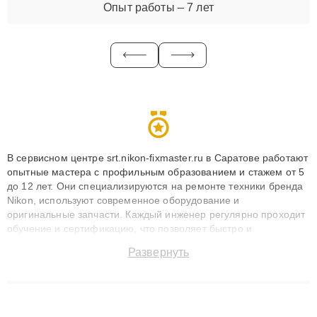
Опыт работы – 7 лет
В сервисном центре srt.nikon-fixmaster.ru в Саратове работают
опытные мастера с профильным образованием и стажем от 5
до 12 лет. Они специализируются на ремонте техники бренда
Nikon, используют современное оборудование и
оригинальные запчасти. Каждый инженер регулярно проходит
обучение и сертификацию, что позволяет быстро и
точноdiagnostikировать поломки и восстанавливать технику с
Развернуть
сохранением гарантии до 3 лет. Наши мастера решают
сложные случаи: от замены матриц и материнских плат до
ремонта после залития и восстановления данных. Благодаря
высокой квалификации и ответственному подходу клиенты
получают быстрый, качественный ремонт и понятные