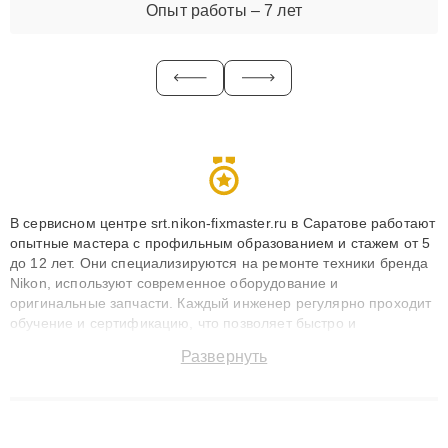
Опыт работы – 7 лет
В сервисном центре srt.nikon-fixmaster.ru в Саратове работают
опытные мастера с профильным образованием и стажем от 5
до 12 лет. Они специализируются на ремонте техники бренда
Nikon, используют современное оборудование и
оригинальные запчасти. Каждый инженер регулярно проходит
обучение и сертификацию, что позволяет быстро и
точноdiagnostikировать поломки и восстанавливать технику с
Развернуть
сохранением гарантии до 3 лет. Наши мастера решают
сложные случаи: от замены матриц и материнских плат до
ремонта после залития и восстановления данных. Благодаря
высокой квалификации и ответственному подходу клиенты
получают быстрый, качественный ремонт и понятные