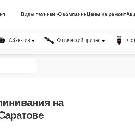
-91
Виды техники
О компании
Цены на ремонт
Ак
Объектив
Оптический прицел
Фо
линивания
на
 Саратове