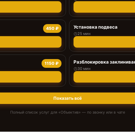
Установка подвеса
450 ₽
25 мин
Разблокировка заклинива
1150 ₽
30 мин
Показать всё
Полный список услуг для «
Объектив
» — по звонку или в чате