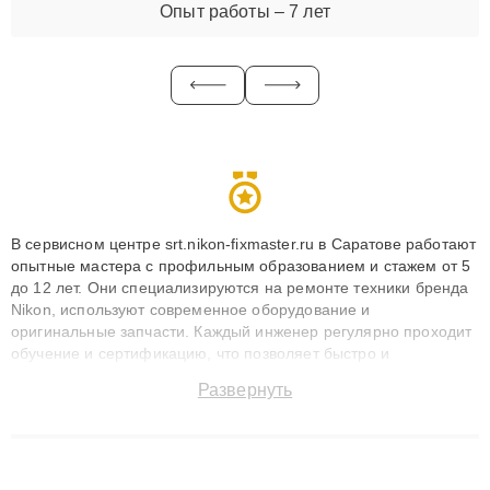
Опыт работы – 7 лет
В сервисном центре srt.nikon-fixmaster.ru в Саратове работают
опытные мастера с профильным образованием и стажем от 5
до 12 лет. Они специализируются на ремонте техники бренда
Nikon, используют современное оборудование и
оригинальные запчасти. Каждый инженер регулярно проходит
обучение и сертификацию, что позволяет быстро и
точноdiagnostikировать поломки и восстанавливать технику с
Развернуть
сохранением гарантии до 3 лет. Наши мастера решают
сложные случаи: от замены матриц и материнских плат до
ремонта после залития и восстановления данных. Благодаря
высокой квалификации и ответственному подходу клиенты
получают быстрый, качественный ремонт и понятные