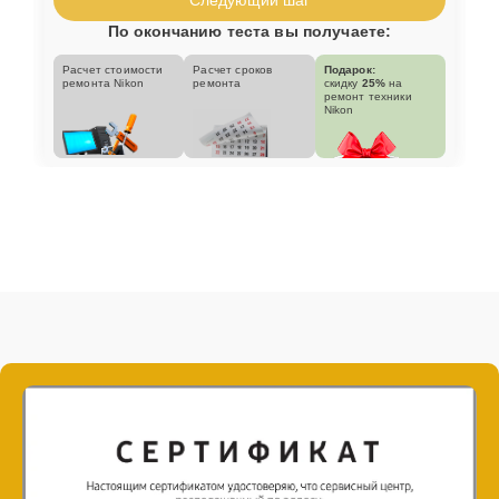
По окончанию теста вы получаете:
Расчет стоимости
Расчет сроков
Подарок:
ремонта Nikon
ремонта
скидку
25%
на
ремонт техники
Nikon