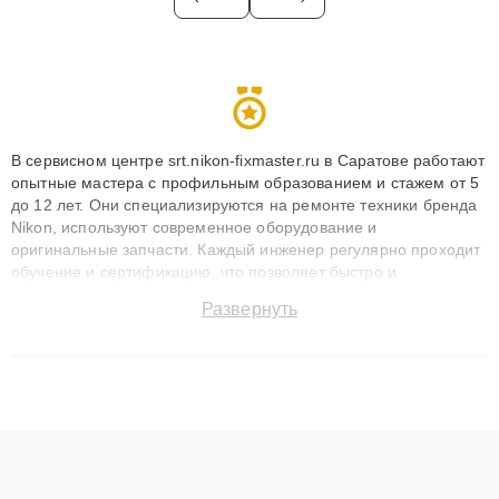
В сервисном центре srt.nikon-fixmaster.ru в Саратове работают
опытные мастера с профильным образованием и стажем от 5
до 12 лет. Они специализируются на ремонте техники бренда
Nikon, используют современное оборудование и
оригинальные запчасти. Каждый инженер регулярно проходит
обучение и сертификацию, что позволяет быстро и
точноdiagnostikировать поломки и восстанавливать технику с
Развернуть
сохранением гарантии до 3 лет. Наши мастера решают
сложные случаи: от замены матриц и материнских плат до
ремонта после залития и восстановления данных. Благодаря
высокой квалификации и ответственному подходу клиенты
получают быстрый, качественный ремонт и понятные
объяснения по результатам диагностики.