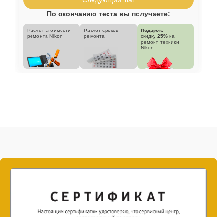
По окончанию теста вы получаете:
Расчет стоимости
Расчет сроков
Подарок:
ремонта Nikon
ремонта
скидку
25%
на
ремонт техники
Nikon