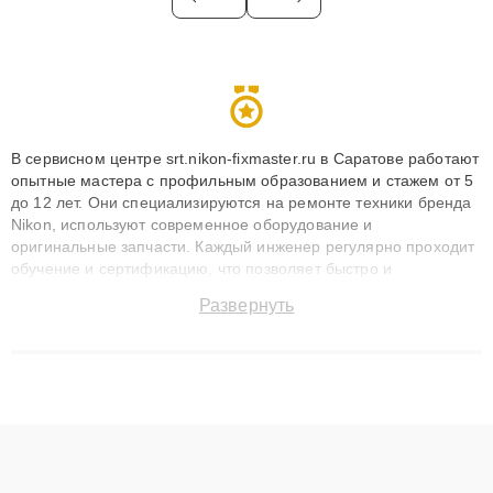
В сервисном центре srt.nikon-fixmaster.ru в Саратове работают
опытные мастера с профильным образованием и стажем от 5
до 12 лет. Они специализируются на ремонте техники бренда
Nikon, используют современное оборудование и
оригинальные запчасти. Каждый инженер регулярно проходит
обучение и сертификацию, что позволяет быстро и
точноdiagnostikировать поломки и восстанавливать технику с
Развернуть
сохранением гарантии до 3 лет. Наши мастера решают
сложные случаи: от замены матриц и материнских плат до
ремонта после залития и восстановления данных. Благодаря
высокой квалификации и ответственному подходу клиенты
получают быстрый, качественный ремонт и понятные
объяснения по результатам диагностики.