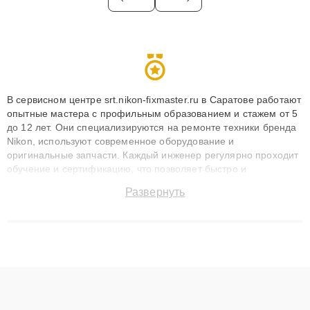
В сервисном центре srt.nikon-fixmaster.ru в Саратове работают
опытные мастера с профильным образованием и стажем от 5
до 12 лет. Они специализируются на ремонте техники бренда
Nikon, используют современное оборудование и
оригинальные запчасти. Каждый инженер регулярно проходит
обучение и сертификацию, что позволяет быстро и
точноdiagnostikировать поломки и восстанавливать технику с
Развернуть
сохранением гарантии до 3 лет. Наши мастера решают
сложные случаи: от замены матриц и материнских плат до
ремонта после залития и восстановления данных. Благодаря
высокой квалификации и ответственному подходу клиенты
получают быстрый, качественный ремонт и понятные
объяснения по результатам диагностики.