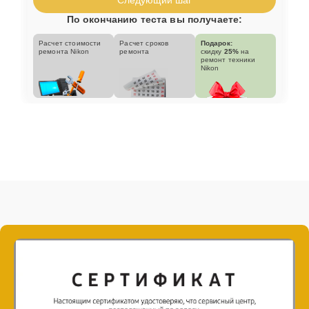
По окончанию теста вы получаете:
Расчет стоимости
Расчет сроков
Подарок:
ремонта Nikon
ремонта
скидку
25%
на
ремонт техники
Nikon