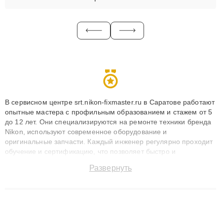
В сервисном центре srt.nikon-fixmaster.ru в Саратове работают
опытные мастера с профильным образованием и стажем от 5
до 12 лет. Они специализируются на ремонте техники бренда
Nikon, используют современное оборудование и
оригинальные запчасти. Каждый инженер регулярно проходит
обучение и сертификацию, что позволяет быстро и
точноdiagnostikировать поломки и восстанавливать технику с
Развернуть
сохранением гарантии до 3 лет. Наши мастера решают
сложные случаи: от замены матриц и материнских плат до
ремонта после залития и восстановления данных. Благодаря
высокой квалификации и ответственному подходу клиенты
получают быстрый, качественный ремонт и понятные
объяснения по результатам диагностики.