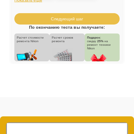
Следующий шаг
По окончанию теста вы получаете:
Расчет стоимости
Расчет сроков
Подарок:
ремонта Nikon
ремонта
скидку
25%
на
ремонт техники
Nikon