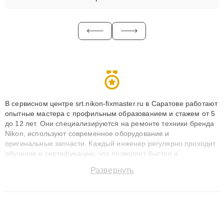
В сервисном центре srt.nikon-fixmaster.ru в Саратове работают
опытные мастера с профильным образованием и стажем от 5
до 12 лет. Они специализируются на ремонте техники бренда
Nikon, используют современное оборудование и
оригинальные запчасти. Каждый инженер регулярно проходит
обучение и сертификацию, что позволяет быстро и
точноdiagnostikировать поломки и восстанавливать технику с
Развернуть
сохранением гарантии до 3 лет. Наши мастера решают
сложные случаи: от замены матриц и материнских плат до
ремонта после залития и восстановления данных. Благодаря
высокой квалификации и ответственному подходу клиенты
получают быстрый, качественный ремонт и понятные
объяснения по результатам диагностики.