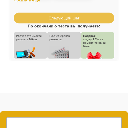
Следующий шаг
По окончанию теста вы получаете:
Расчет стоимости
Расчет сроков
Подарок:
ремонта Nikon
ремонта
скидку
25%
на
ремонт техники
Nikon