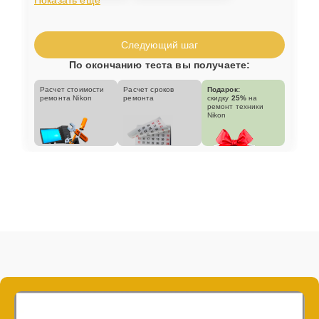
Следующий шаг
По окончанию теста вы получаете:
Расчет стоимости
Расчет сроков
Подарок:
ремонта Nikon
ремонта
скидку
25%
на
ремонт техники
Nikon