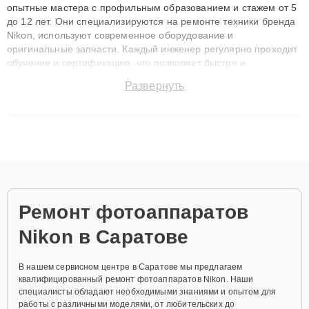
опытные мастера с профильным образованием и стажем от 5
до 12 лет. Они специализируются на ремонте техники бренда
Nikon, используют современное оборудование и
оригинальные запчасти. Каждый инженер регулярно проходит
обучение и сертификацию, что позволяет быстро и
точноdiagnostikировать поломки и восстанавливать технику с
Развернуть
сохранением гарантии до 3 лет. Наши мастера решают
сложные случаи: от замены матриц и материнских плат до
ремонта после залития и восстановления данных. Благодаря
высокой квалификации и ответственному подходу клиенты
получают быстрый, качественный ремонт и понятные
объяснения по результатам диагностики.
Ремонт фотоаппаратов
Nikon в Саратове
В нашем сервисном центре в Саратове мы предлагаем
квалифицированный ремонт фотоаппаратов Nikon. Наши
специалисты обладают необходимыми знаниями и опытом для
работы с различными моделями, от любительских до