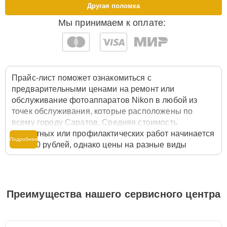
Другая поломка
Мы принимаем к оплате:
Прайс-лист поможет ознакомиться с
предварительными ценами на ремонт или
обслуживание фотоаппаратов Nikon в любой из
точек обслуживания, которые расположены по
всему городу Саратов. Средняя стоимость
ремонтных или профилактических работ начинается
Подробнее
от 3800 рублей, однако цены на разные виды
комплектующих могут различаться. Полную
стоимость работ с учётом запчастей или расходных
материалов необходимо уточнять со специалистом
службы заботы о клиентах. Для расчета итоговой
Преимущества нашего сервисного центра
стоимости ремонта фотоаппарата достаточно
позвонить по телефону горячей линии
+7 (845) 247-
53-91
или оставить заявку на нашем сайте Nikon-