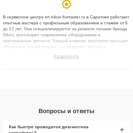
В сервисном центре srt.nikon-fixmaster.ru в Саратове работают
опытные мастера с профильным образованием и стажем от 5
до 12 лет. Они специализируются на ремонте техники бренда
Nikon, используют современное оборудование и
оригинальные запчасти. Каждый инженер регулярно проходит
обучение и сертификацию, что позволяет быстро и
точноdiagnostikировать поломки и восстанавливать технику с
Развернуть
сохранением гарантии до 3 лет. Наши мастера решают
сложные случаи: от замены матриц и материнских плат до
ремонта после залития и восстановления данных. Благодаря
высокой квалификации и ответственному подходу клиенты
получают быстрый, качественный ремонт и понятные
объяснения по результатам диагностики.
Вопросы и ответы
Как быстро проводится диагностика
+
устройства?