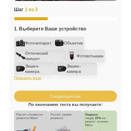
Шаг
1 из 3
1. Выберите Ваше устройство
Фотоаппарат
Объектив
Оптический
Фотовспышка
прицел
Экшен-
Экшен-
камера
камера
Показать еще
Следующий шаг
По окончанию теста вы получаете:
Расчет стоимости
Расчет сроков
Подарок:
ремонта Nikon
ремонта
скидку
25%
на
ремонт техники
Nikon