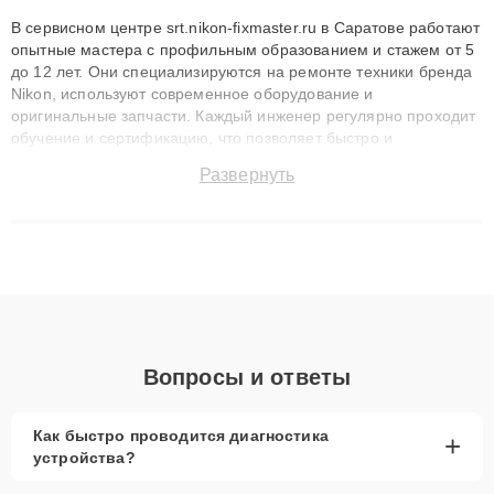
В сервисном центре srt.nikon-fixmaster.ru в Саратове работают
опытные мастера с профильным образованием и стажем от 5
до 12 лет. Они специализируются на ремонте техники бренда
Nikon, используют современное оборудование и
оригинальные запчасти. Каждый инженер регулярно проходит
обучение и сертификацию, что позволяет быстро и
точноdiagnostikировать поломки и восстанавливать технику с
Развернуть
сохранением гарантии до 3 лет. Наши мастера решают
сложные случаи: от замены матриц и материнских плат до
ремонта после залития и восстановления данных. Благодаря
высокой квалификации и ответственному подходу клиенты
получают быстрый, качественный ремонт и понятные
объяснения по результатам диагностики.
Вопросы и ответы
Как быстро проводится диагностика
+
устройства?