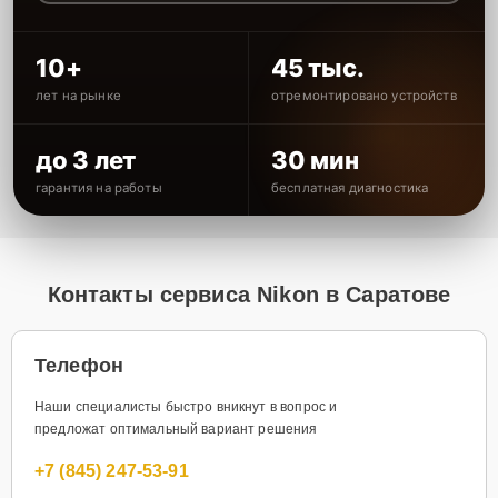
10+
45 тыс.
лет на рынке
отремонтировано устройств
до 3 лет
30 мин
гарантия на работы
бесплатная диагностика
Контакты сервиса Nikon в Саратове
Телефон
Наши специалисты быстро вникнут в вопрос и
предложат оптимальный вариант решения
+7 (845) 247-53-91