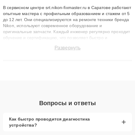
В сервисном центре srt.nikon-fixmaster.ru в Саратове работают
опытные мастера с профильным образованием и стажем от 5
до 12 лет. Они специализируются на ремонте техники бренда
Nikon, используют современное оборудование и
оригинальные запчасти. Каждый инженер регулярно проходит
обучение и сертификацию, что позволяет быстро и
точноdiagnostikировать поломки и восстанавливать технику с
Развернуть
сохранением гарантии до 3 лет. Наши мастера решают
сложные случаи: от замены матриц и материнских плат до
ремонта после залития и восстановления данных. Благодаря
высокой квалификации и ответственному подходу клиенты
получают быстрый, качественный ремонт и понятные
объяснения по результатам диагностики.
Вопросы и ответы
Как быстро проводится диагностика
+
устройства?