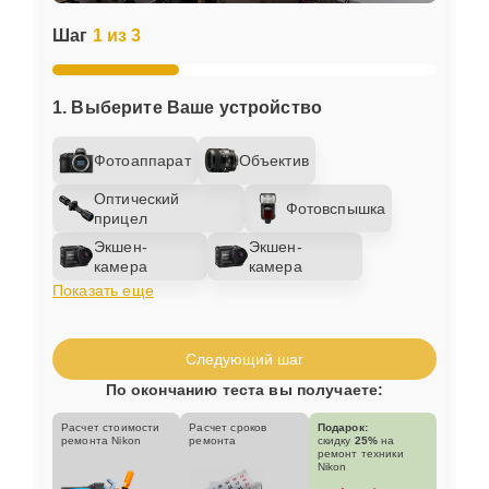
Шаг
1 из 3
1. Выберите Ваше устройство
Фотоаппарат
Объектив
Оптический
Фотовспышка
прицел
Экшен-
Экшен-
камера
камера
Показать еще
Следующий шаг
По окончанию теста вы получаете:
Расчет стоимости
Расчет сроков
Подарок:
ремонта Nikon
ремонта
скидку
25%
на
ремонт техники
Nikon