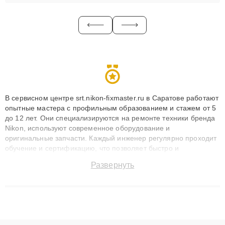
В сервисном центре srt.nikon-fixmaster.ru в Саратове работают
опытные мастера с профильным образованием и стажем от 5
до 12 лет. Они специализируются на ремонте техники бренда
Nikon, используют современное оборудование и
оригинальные запчасти. Каждый инженер регулярно проходит
обучение и сертификацию, что позволяет быстро и
точноdiagnostikировать поломки и восстанавливать технику с
Развернуть
сохранением гарантии до 3 лет. Наши мастера решают
сложные случаи: от замены матриц и материнских плат до
ремонта после залития и восстановления данных. Благодаря
высокой квалификации и ответственному подходу клиенты
получают быстрый, качественный ремонт и понятные
объяснения по результатам диагностики.