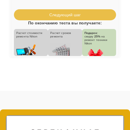
Следующий шаг
По окончанию теста вы получаете:
Расчет стоимости
Расчет сроков
Подарок:
ремонта Nikon
ремонта
скидку
25%
на
ремонт техники
Nikon