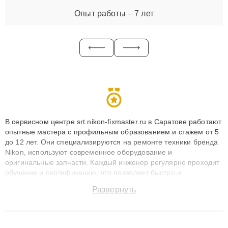
Опыт работы – 7 лет
В сервисном центре srt.nikon-fixmaster.ru в Саратове работают
опытные мастера с профильным образованием и стажем от 5
до 12 лет. Они специализируются на ремонте техники бренда
Nikon, используют современное оборудование и
оригинальные запчасти. Каждый инженер регулярно проходит
обучение и сертификацию, что позволяет быстро и
точноdiagnostikировать поломки и восстанавливать технику с
Развернуть
сохранением гарантии до 3 лет. Наши мастера решают
сложные случаи: от замены матриц и материнских плат до
ремонта после залития и восстановления данных. Благодаря
высокой квалификации и ответственному подходу клиенты