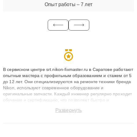
Опыт работы – 7 лет
В сервисном центре srt.nikon-fixmaster.ru в Саратове работают
опытные мастера с профильным образованием и стажем от 5
до 12 лет. Они специализируются на ремонте техники бренда
Nikon, используют современное оборудование и
оригинальные запчасти. Каждый инженер регулярно проходит
обучение и сертификацию, что позволяет быстро и
точноdiagnostikировать поломки и восстанавливать технику с
Развернуть
сохранением гарантии до 3 лет. Наши мастера решают
сложные случаи: от замены матриц и материнских плат до
ремонта после залития и восстановления данных. Благодаря
высокой квалификации и ответственному подходу клиенты
получают быстрый, качественный ремонт и понятные