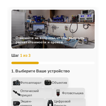
Отвечайте на вопросы, чтобы получить
расчет стоимости и сроков
Шаг
1 из 3
1. Выберите Ваше устройство
Фотоаппарат
Объектив
Оптический
Фотовспышка
прицел
Экшен-
Цифровой
камера
бинокль