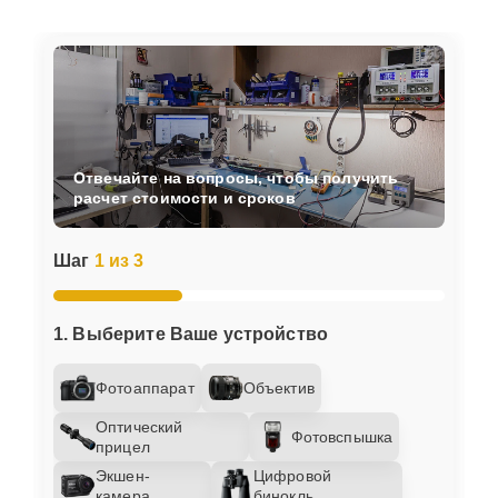
Отвечайте на вопросы, чтобы получить
расчет стоимости и сроков
Шаг
1 из 3
1. Выберите Ваше устройство
Фотоаппарат
Объектив
Оптический
Фотовспышка
прицел
Экшен-
Цифровой
камера
бинокль