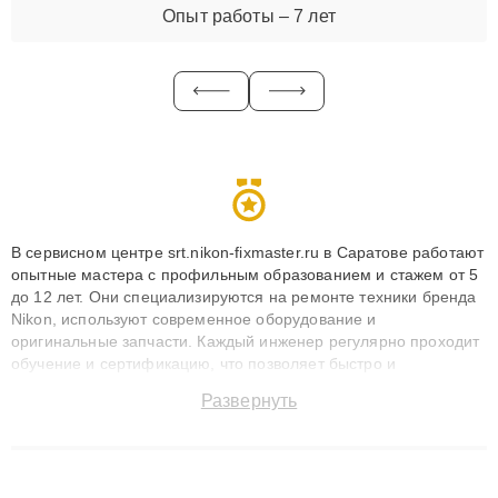
Опыт работы – 7 лет
В сервисном центре srt.nikon-fixmaster.ru в Саратове работают
опытные мастера с профильным образованием и стажем от 5
до 12 лет. Они специализируются на ремонте техники бренда
Nikon, используют современное оборудование и
оригинальные запчасти. Каждый инженер регулярно проходит
обучение и сертификацию, что позволяет быстро и
точноdiagnostikировать поломки и восстанавливать технику с
Развернуть
сохранением гарантии до 3 лет. Наши мастера решают
сложные случаи: от замены матриц и материнских плат до
ремонта после залития и восстановления данных. Благодаря
высокой квалификации и ответственному подходу клиенты
получают быстрый, качественный ремонт и понятные