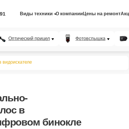
-91
Виды техники
О компании
Цены на ремонт
Ак
Оптический прицел
Фотовспышка
в видоискателе
ально-
лос в
ифровом бинокле