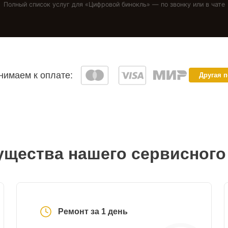
Полный список услуг для «
Цифровой бинокль
» — по звонку или в чате
имаем к оплате:
Другая 
щества нашего сервисного
Ремонт за 1 день