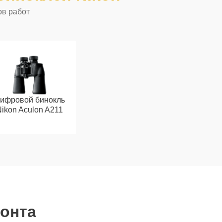
ов работ
ифровой бинокль
ikon Aculon A211
монта