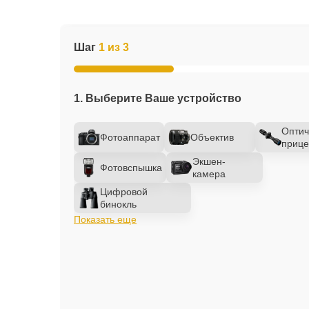
Шаг
1 из 3
1. Выберите Ваше устройство
Оптич
Фотоаппарат
Объектив
прице
Экшен-
Фотовспышка
камера
Цифровой
бинокль
Показать еще