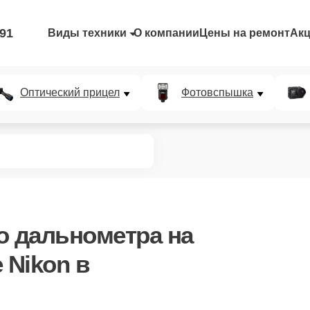
-91
Виды техники
О компании
Цены на ремонт
Ак
Оптический прицел
Фотовспышка
о дальнометра
на
Nikon в