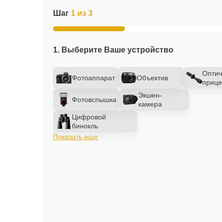
Шаг
1 из 3
1. Выберите Ваше устройство
Оптич
Фотоаппарат
Объектив
прице
Экшен-
Фотовспышка
камера
Цифровой
бинокль
Показать еще