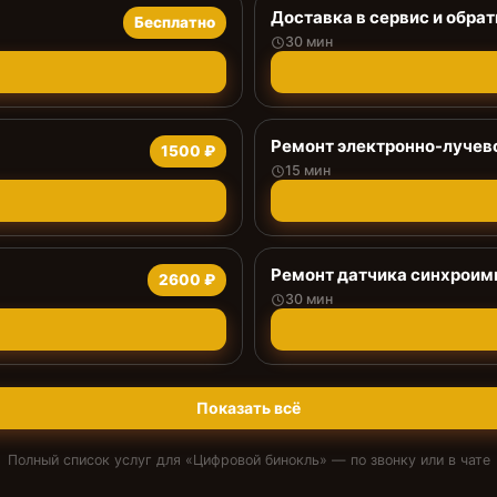
Доставка в сервис и обрат
Бесплатно
30 мин
Ремонт электронно-лучев
1500 ₽
15 мин
Ремонт датчика синхроим
2600 ₽
30 мин
Показать всё
Полный список услуг для «
Цифровой бинокль
» — по звонку или в чате