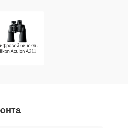
ифровой бинокль
ikon Aculon A211
монта