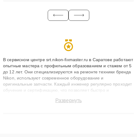
В сервисном центре srt.nikon-fixmaster.ru в Саратове работают
опытные мастера с профильным образованием и стажем от 5
до 12 лет. Они специализируются на ремонте техники бренда
Nikon, используют современное оборудование и
оригинальные запчасти. Каждый инженер регулярно проходит
обучение и сертификацию, что позволяет быстро и
точноdiagnostikировать поломки и восстанавливать технику с
Развернуть
сохранением гарантии до 3 лет. Наши мастера решают
сложные случаи: от замены матриц и материнских плат до
ремонта после залития и восстановления данных. Благодаря
высокой квалификации и ответственному подходу клиенты
получают быстрый, качественный ремонт и понятные
объяснения по результатам диагностики.