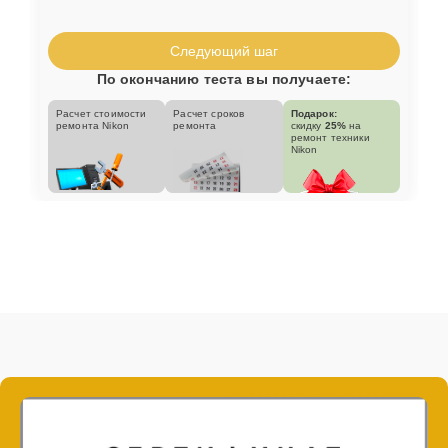
Следующий шаг
По окончанию теста вы получаете:
Расчет стоимости
Расчет сроков
Подарок:
ремонта Nikon
ремонта
скидку
25%
на
ремонт техники
Nikon