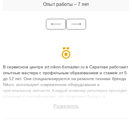
Опыт работы – 7 лет
В сервисном центре srt.nikon-fixmaster.ru в Саратове работают
опытные мастера с профильным образованием и стажем от 5
до 12 лет. Они специализируются на ремонте техники бренда
Nikon, используют современное оборудование и
оригинальные запчасти. Каждый инженер регулярно проходит
обучение и сертификацию, что позволяет быстро и
точноdiagnostikировать поломки и восстанавливать технику с
Развернуть
сохранением гарантии до 3 лет. Наши мастера решают
сложные случаи: от замены матриц и материнских плат до
ремонта после залития и восстановления данных. Благодаря
высокой квалификации и ответственному подходу клиенты
получают быстрый, качественный ремонт и понятные