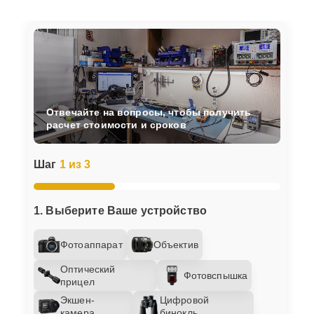
Отвечайте на вопросы, чтобы получить
расчет стоимости и сроков
Шаг
1 из 3
1. Выберите Ваше устройство
Фотоаппарат
Объектив
Оптический
Фотовспышка
прицел
Экшен-
Цифровой
камера
бинокль