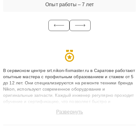
Опыт работы – 7 лет
В сервисном центре srt.nikon-fixmaster.ru в Саратове работают
опытные мастера с профильным образованием и стажем от 5
до 12 лет. Они специализируются на ремонте техники бренда
Nikon, используют современное оборудование и
оригинальные запчасти. Каждый инженер регулярно проходит
обучение и сертификацию, что позволяет быстро и
точноdiagnostikировать поломки и восстанавливать технику с
Развернуть
сохранением гарантии до 3 лет. Наши мастера решают
сложные случаи: от замены матриц и материнских плат до
ремонта после залития и восстановления данных. Благодаря
высокой квалификации и ответственному подходу клиенты
получают быстрый, качественный ремонт и понятные