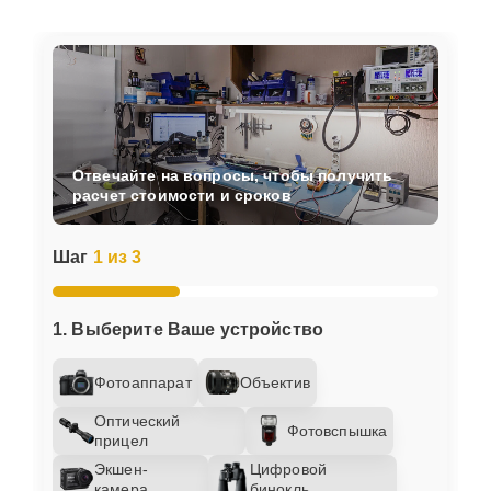
Отвечайте на вопросы, чтобы получить
расчет стоимости и сроков
Шаг
1 из 3
1. Выберите Ваше устройство
Фотоаппарат
Объектив
Оптический
Фотовспышка
прицел
Экшен-
Цифровой
камера
бинокль