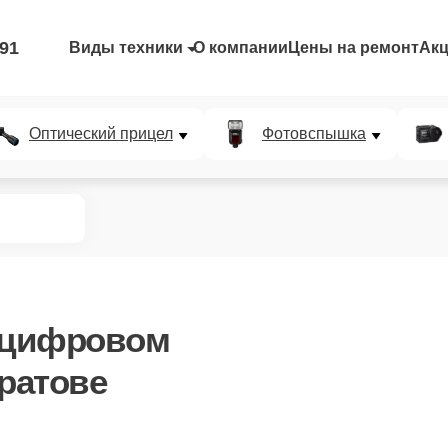
-91
Виды техники
О компании
Цены на ремонт
Ак
Оптический прицел
Фотовспышка
 цифровом
аратове