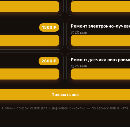
Ремонт электронно-лучев
1500 ₽
20 мин
Ремонт датчика синхроим
2600 ₽
25 мин
Показать всё
Полный список услуг для «
Цифровой бинокль
» — по звонку или в чате