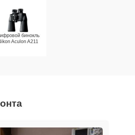
ифровой бинокль
ikon Aculon A211
монта